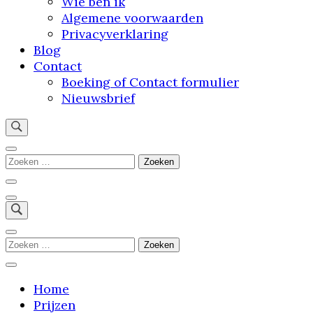
Wie ben ik
Algemene voorwaarden
Privacyverklaring
Blog
Contact
Boeking of Contact formulier
Nieuwsbrief
"Stap binnen in mijn droomstudio: waar jouw
verhaal tot leven komt"
Zoeken
naar:
Zoeken
naar:
Home
Prijzen