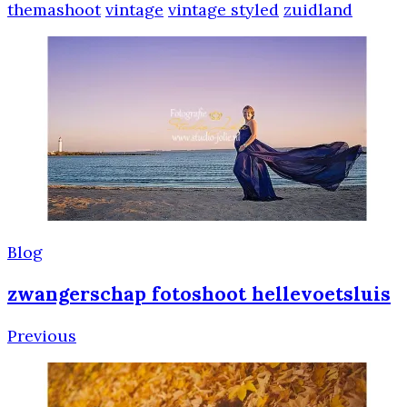
themashoot
vintage
vintage styled
zuidland
Post
Navigation
Blog
zwangerschap fotoshoot hellevoetsluis
Previous