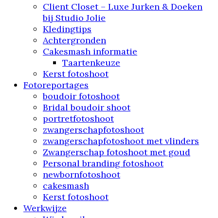
Client Closet – Luxe Jurken & Doeken
bij Studio Jolie
Kledingtips
Achtergronden
Cakesmash informatie
Taartenkeuze
Kerst fotoshoot
Fotoreportages
boudoir fotoshoot
Bridal boudoir shoot
portretfotoshoot
zwangerschapfotoshoot
zwangerschapfotoshoot met vlinders
Zwangerschap fotoshoot met goud
Personal branding fotoshoot
newbornfotoshoot
cakesmash
Kerst fotoshoot
Werkwijze