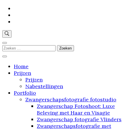
Skip
to
content
(Press
Enter)
"Stap binnen in mijn droomstudio: waar jouw
verhaal tot leven komt"
Zoeken
naar:
Home
Prijzen
Prijzen
Nabestellingen
Portfolio
Zwangerschapsfotografie fotostudio
Zwangerschap Fotoshoot: Luxe
Beleving met Haar en Visagie
Zwangerschap fotografie Vlinders
Zwangerschapsfotografie met