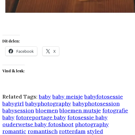
Dit delen:
Facebook
X
Vind ik leuk:
Related Tags:
baby
baby meisje
babyfotosessie
babygirl
babyphotography
babyphotosession
babysession
bloemen
bloemen mutsje
fotografie
baby
fotoreportage baby
fotosessie baby
ouderwetse baby fotoshoot
photography
romantic
romantisch
rotterdam
styled