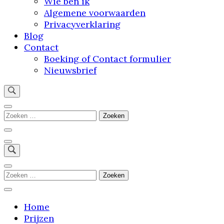
Wie ben ik
Algemene voorwaarden
Privacyverklaring
Blog
Contact
Boeking of Contact formulier
Nieuwsbrief
"Stap binnen in mijn droomstudio: waar jouw
verhaal tot leven komt"
Zoeken
naar:
Zoeken
naar:
Home
Prijzen