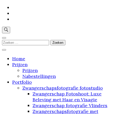
Skip
to
content
(Press
Enter)
"Stap binnen in mijn droomstudio: waar jouw
verhaal tot leven komt"
Zoeken
naar:
Home
Prijzen
Prijzen
Nabestellingen
Portfolio
Zwangerschapsfotografie fotostudio
Zwangerschap Fotoshoot: Luxe
Beleving met Haar en Visagie
Zwangerschap fotografie Vlinders
Zwangerschapsfotografie met