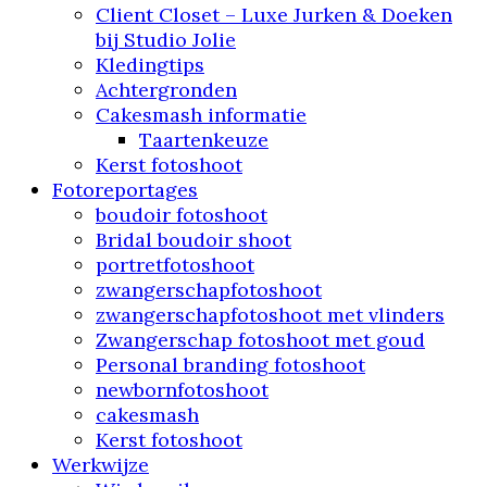
Client Closet – Luxe Jurken & Doeken
bij Studio Jolie
Kledingtips
Achtergronden
Cakesmash informatie
Taartenkeuze
Kerst fotoshoot
Fotoreportages
boudoir fotoshoot
Bridal boudoir shoot
portretfotoshoot
zwangerschapfotoshoot
zwangerschapfotoshoot met vlinders
Zwangerschap fotoshoot met goud
Personal branding fotoshoot
newbornfotoshoot
cakesmash
Kerst fotoshoot
Werkwijze